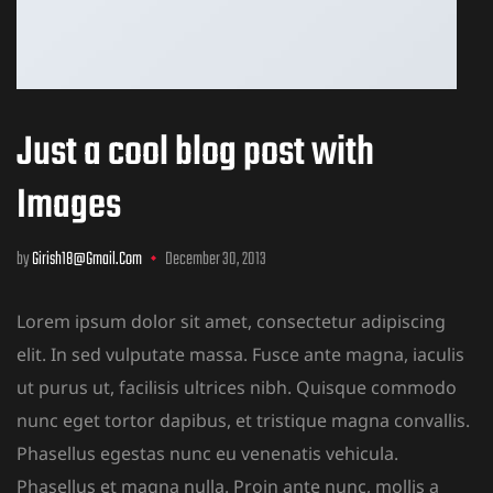
Just a cool blog post with
Images
by
Girish18@gmail.com
December 30, 2013
Lorem ipsum dolor sit amet, consectetur adipiscing
elit. In sed vulputate massa. Fusce ante magna, iaculis
ut purus ut, facilisis ultrices nibh. Quisque commodo
nunc eget tortor dapibus, et tristique magna convallis.
Phasellus egestas nunc eu venenatis vehicula.
Phasellus et magna nulla. Proin ante nunc, mollis a