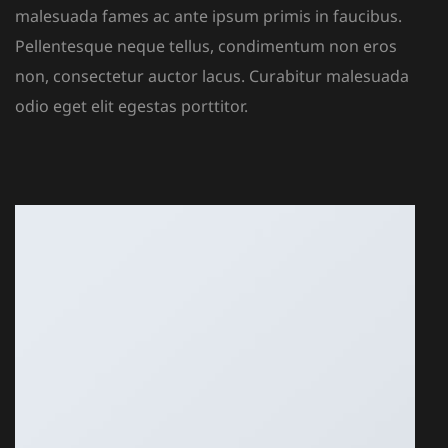
malesuada fames ac ante ipsum primis in faucibus.
Pellentesque neque tellus, condimentum non eros
non, consectetur auctor lacus. Curabitur malesuada
odio eget elit egestas porttitor.