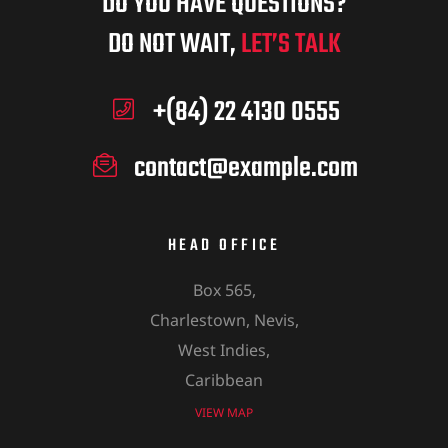
DO YOU HAVE QUESTIONS?
DO NOT WAIT,
LET’S TALK
+(84) 22 4130 0555
contact@example.com
HEAD OFFICE
Box 565,
Charlestown, Nevis,
West Indies,
Caribbean
VIEW MAP